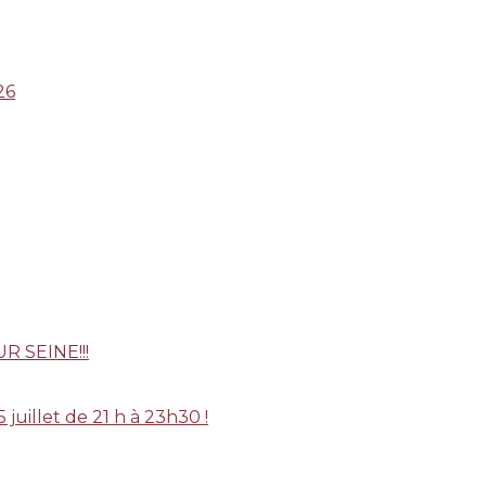
26
 SEINE!!!
uillet de 21 h à 23h30 !