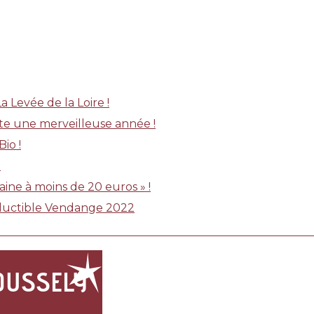
 Levée de la Loire !
te une merveilleuse année !
io !
!
aine à moins de 20 euros » !
éductible Vendange 2022
OUSSELY