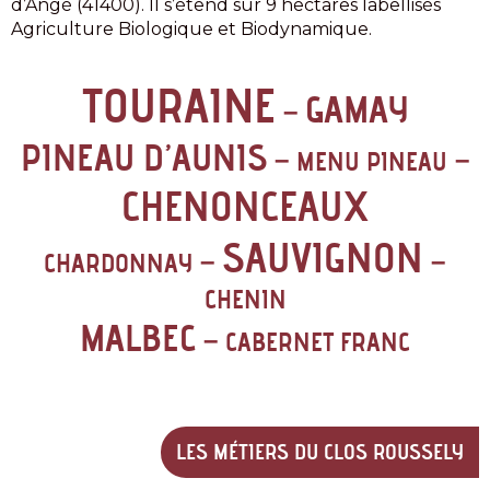
d’Angé (41400). Il s’étend sur 9 hectares labellisés
Agriculture Biologique et Biodynamique.
TOURAINE
GAMAY
–
PINEAU D’AUNIS
– MENU PINEAU –
CHENONCEAUX
SAUVIGNON
CHARDONNAY –
–
CHENIN
MALBEC
– CABERNET FRANC
LES MÉTIERS DU CLOS ROUSSELY